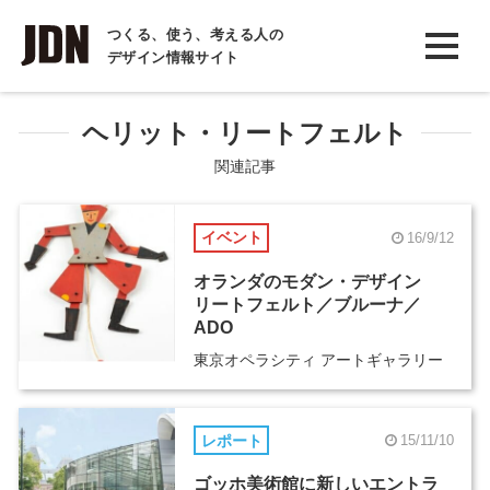
INTERVIEW
つくる、使う、考える人の
デザイン情報サイト
インタビュー
REPORT
ヘリット・リートフェルト
レポート
関連記事
COLUMN
イベント
16/9/12
コラム
オランダのモダン・デザイン
リートフェルト／ブルーナ／
ADO
東京オペラシティ アートギャラリー
レポート
15/11/10
ゴッホ美術館に新しいエントラ