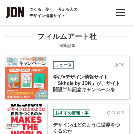
INTERVIEW
つくる、使う、考える人の
デザイン情報サイト
インタビュー
REPORT
フィルムアート社
レポート
関連記事
COLUMN
ニュース
7/6
コラム
学び×デザイン情報サイト
「Skhole by JDN」が、サイト
開設半年記念キャンペーンを実
施中
おすすめ書籍・本
21/4/13
デザインはどのように世界をつ
くるのか