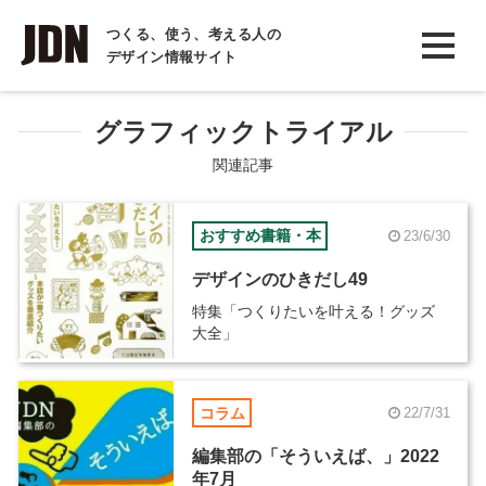
INTERVIEW
つくる、使う、考える人の
デザイン情報サイト
インタビュー
REPORT
グラフィックトライアル
レポート
関連記事
COLUMN
おすすめ書籍・本
23/6/30
コラム
デザインのひきだし49
特集「つくりたいを叶える！グッズ
大全」
コラム
22/7/31
編集部の「そういえば、」2022
年7月