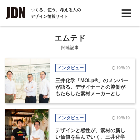
INTERVIEW
つくる、使う、考える人の
デザイン情報サイト
インタビュー
REPORT
エムテド
レポート
関連記事
COLUMN
インタビュー
19/8/20
コラム
三井化学「MOLp®」のメンバー
が語る、デザイナーとの協働が
もたらした素材メーカーとして
の変化
インタビュー
19/8/19
デザインと感性が、素材の新し
い価値を生んでいく。三井化学