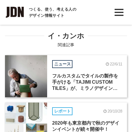
INTERVIEW
つくる、使う、考える人の
デザイン情報サイト
インタビュー
REPORT
イ・カンホ
レポート
関連記事
COLUMN
ニュース
22/6/11
コラム
フルカスタムでタイルの製作を
手がける「TAJIMI CUSTOM
TILES」が、ミラノデザインウ
ィークに出展
レポート
20/10/28
2020年も東京都内で秋のデザイ
ンイベントが続々開催中！