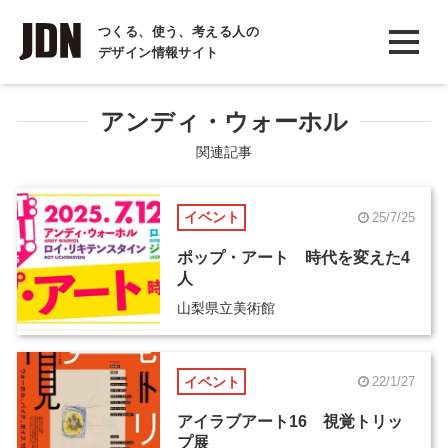
INTERVIEW
つくる、使う、考える人の
デザイン情報サイト
インタビュー
REPORT
アンディ・ウォーホル
レポート
関連記事
COLUMN
イベント
25/7/25
コラム
ポップ・アート 時代を変えた4
人
山梨県立美術館
イベント
22/1/27
アイラブアート16 視覚トリッ
プ展