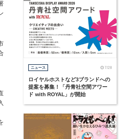
署
ン
市
合
7/28
ニュース
ロイヤルホストなど3ブランドへの
提案を募集！「丹青社空間アワー
直
ド with ROYAL」が開始
入
を