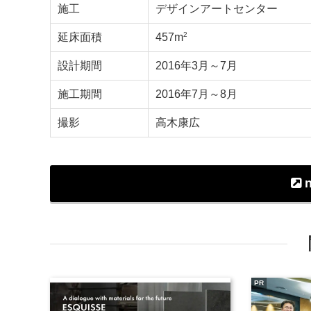
施工
デザインアートセンター
2
延床面積
457m
設計期間
2016年3月～7月
施工期間
2016年7月～8月
撮影
高木康広
n
PR