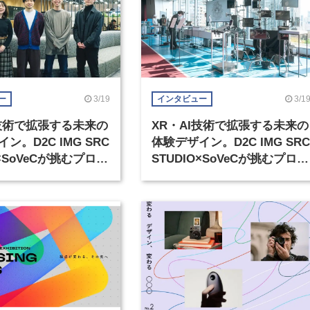
3/19
3/1
ー
インタビュー
I技術で拡張する未来の
XR・AI技術で拡張する未来の
ン。D2C IMG SRC
体験デザイン。D2C IMG SRC
O×SoVeCが挑むプロト
STUDIO×SoVeCが挑むプロト
グ展示の裏側（1）
タイピング展示の裏側（2）