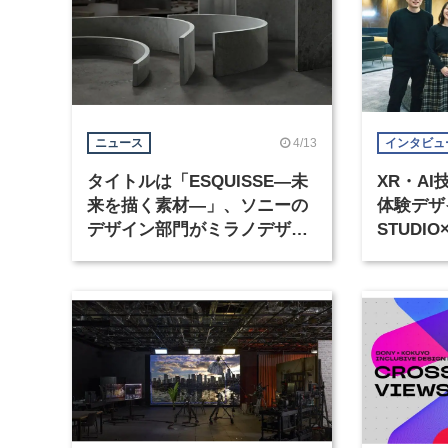
4/13
ニュース
インタビュ
タイトルは「ESQUISSE―未
XR・A
来を描く素材―」、ソニーの
体験デザイ
デザイン部門がミラノデザイ
STUDI
ンウィーク2026に出展
タイピン