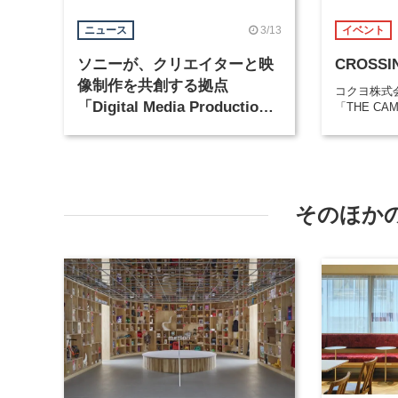
3/13
ニュース
イベント
ソニーが、クリエイターと映
CROSSI
像制作を共創する拠点
コクヨ株式
「Digital Media Production
「THE CA
Center Japan」を開設
そのほか