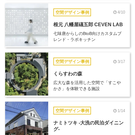
空間デザイン事例
4/10
根元 八幡屋礒五郎 CEVEN LAB
七味唐からしのBtoB向けカスタムブ
レンド・ラボキッチン
空間デザイン事例
3/17
くらすわの森
広大な森を活用した空間で「すこや
かさ」を体験できる施設
空間デザイン事例
1/14
ナミトツキ -大洗の民泊ダイニン
グ-