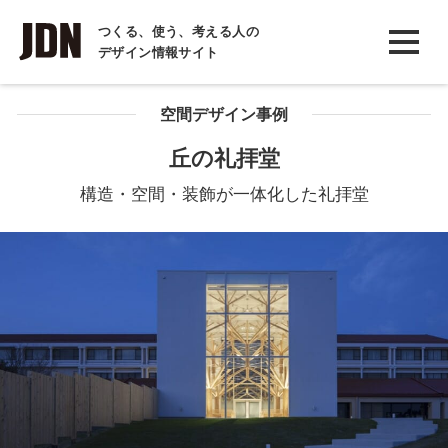
INTERVIEW
つくる、使う、考える人の
デザイン情報サイト
インタビュー
REPORT
空間デザイン事例
レポート
丘の礼拝堂
COLUMN
構造・空間・装飾が一体化した礼拝堂
コラム