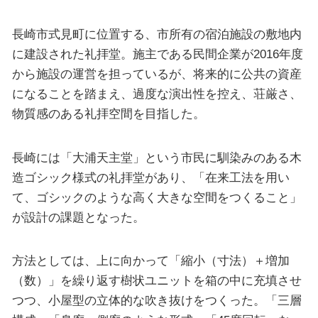
長崎市式見町に位置する、市所有の宿泊施設の敷地内
に建設された礼拝堂。施主である民間企業が2016年度
から施設の運営を担っているが、将来的に公共の資産
になることを踏まえ、過度な演出性を控え、荘厳さ、
物質感のある礼拝空間を目指した。
長崎には「大浦天主堂」という市民に馴染みのある木
造ゴシック様式の礼拝堂があり、「在来工法を用い
て、ゴシックのような高く大きな空間をつくること」
が設計の課題となった。
方法としては、上に向かって「縮小（寸法）＋増加
（数）」を繰り返す樹状ユニットを箱の中に充填させ
つつ、小屋型の立体的な吹き抜けをつくった。「三層