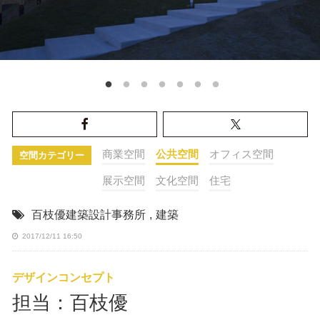
商業空間
公共空間
オフィス空間
空間カテゴリー
展示空間
文化空間
住宅
百枝優建築設計事務所
,
建築
2017/12/11 16:50
デザインコンセプト
担当：百枝優