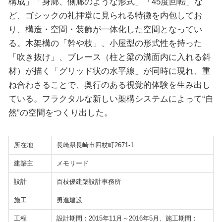
構成」「身廊、側廊のような形式」「45度回転」な
ど、ゴシックの礼拝堂に見られる特徴を内包してお
り、構造・空間・装飾が一体化した空間となってい
る。木架構の「幹や枝」、小屋型の形式性を持った
「吹き抜け」、ブレース（柱と梁の溝面内に入れる斜
材）が描く「グリッド状の水平線」が同時に現れ、重
ね合わさることで、奥行のある視覚的体験を生み出し
ている。フラクタルな新しい架構システムによって“自
然”の空間をつくり出した。
所在地
長崎県長崎市四杖町2671-1
建築主
メモリード
設計
百枝優建築設計事務所
施工
勇進建設
工程
設計期間：2015年11月～2016年5月、施工期間：