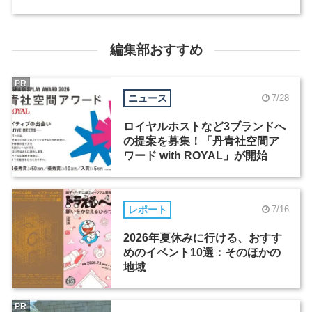
編集部おすすめ
PR
ニュース
7/28
ロイヤルホストなど3ブランドへ
の提案を募集！「丹青社空間ア
ワード with ROYAL」が開始
レポート
7/16
2026年夏休みに行ける、おすす
めのイベント10選：そのほかの
地域
PR