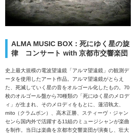
ALMA MUSIC BOX：死にゆく星の旋
律 コンサート with 京都市交響楽団
史上最大規模の電波望遠鏡「アルマ望遠鏡」の観測デ
ータを使用したアート作品。アルマ望遠鏡がとらえ
た、死滅していく星の音をオルゴール化したもの。70
枚のオルゴール盤から70種類の「死にゆく星のメロデ
ィ」が生まれ、そのメロディをもとに、蓮沼執太、
mito（クラムボン）、高木正勝、スティーヴ・ジャン
センら国内外で活躍する11組のミュージシャンが楽曲
を制作。当日は楽曲を京都市交響楽団が演奏し、壮大