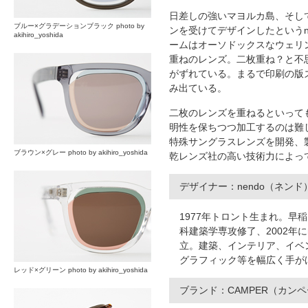
日差しの強いマヨルカ島、そし
ブルー×グラデーションブラック photo by
ンを受けてデザインしたというn
akihiro_yoshida
ームはオーソドックスなウェリ
重ねのレンズ。二枚重ね？と不
がずれている。まるで印刷の版
み出ている。
二枚のレンズを重ねるといって
明性を保ちつつ加工するのは難
特殊サングラスレンズを開発、
ブラウン×グレー photo by akihiro_yoshida
乾レンズ社の高い技術力によっ
デザイナー：nendo（ネン
1977年トロント生まれ。早
科建築学専攻修了、2002年に
立。建築、インテリア、イベ
グラフィック等を幅広く手が
レッド×グリーン photo by akihiro_yoshida
ブランド：CAMPER（カン