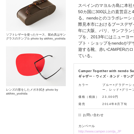
スペインのマヨルカ島に本社
50カ国に300以上の直営店と
る。nendoとのコラボレー
際見本市におけるブースデザイ
年に大阪、パリ、サンフラン
ソフトレザーを使ったケース、留め具はサン
プを、2013年にはニューヨ
グラスのテンプル photo by akihiro_yoshida
プト・ショップをnendoが
遊する靴、赤いCAMPERの
ている。
Camper Together with nen
ギャザー・ウィズ・ネンド・サング
カラー
ブルー×グラデーシ
レンズの形をしたメガネ拭き photo by
ー、レッド×グリー
akihiro_yoshida
価格（税抜）
23,000円
発売
2014年8月下旬
お問い合わせ
カンペール
http://www.camper.com/ja_JP