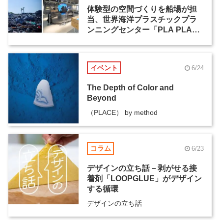
体験型の空間づくりを船場が担
当、世界海洋プラスチックプラ
ンニングセンター「PLA PLA」
が佐賀県にオープン
イベント
6/24
The Depth of Color and
Beyond
（PLACE） by method
コラム
6/23
デザインの立ち話－剥がせる接
着剤「LOOPGLUE」がデザイン
する循環
デザインの立ち話