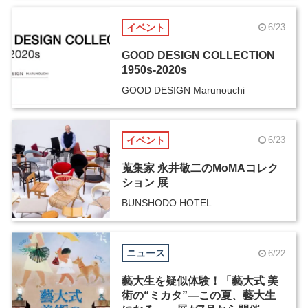
イベント
6/23
GOOD DESIGN COLLECTION
1950s-2020s
GOOD DESIGN Marunouchi
イベント
6/23
蒐集家 永井敬二のMoMAコレク
ション 展
BUNSHODO HOTEL
ニュース
6/22
藝大生を疑似体験！「藝大式 美
術の“ミカタ”―この夏、藝大生