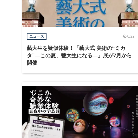
6/22
ニュース
藝大生を疑似体験！「藝大式 美術の“ミカ
タ”―この夏、藝大生になる―」展が7月から
開催