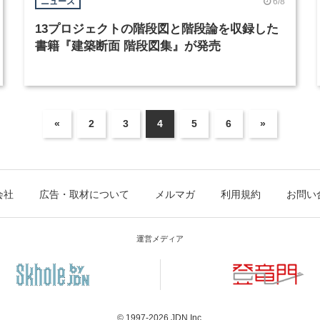
6/8
ニュース
13プロジェクトの階段図と階段論を収録した
書籍『建築断面 階段図集』が発売
«
2
3
4
5
6
»
会社
広告・取材について
メルマガ
利用規約
お問い
運営メディア
© 1997-2026
JDN Inc.