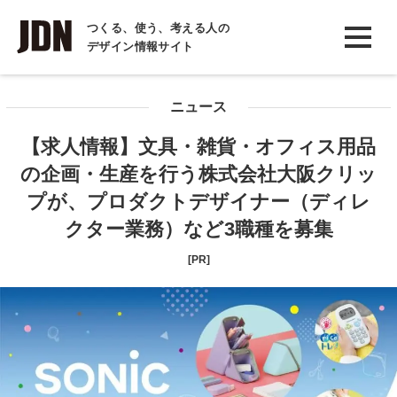
INTERVIEW
つくる、使う、考える人の
デザイン情報サイト
インタビュー
REPORT
ニュース
レポート
【求人情報】文具・雑貨・オフィス用品
COLUMN
の企画・生産を行う株式会社大阪クリッ
コラム
プが、プロダクトデザイナー（ディレ
クター業務）など3職種を募集
[PR]