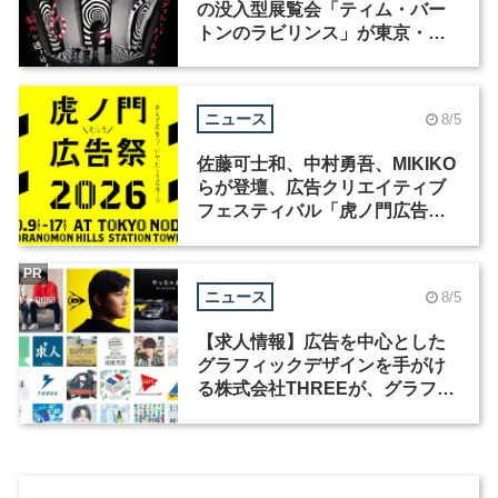
の没入型展覧会「ティム・バー
トンのラビリンス」が東京・豊
洲で開催
ニュース
8/5
佐藤可士和、中村勇吾、MIKIKO
らが登壇、広告クリエイティブ
フェスティバル「虎ノ門広告
祭」の第2回が開催
PR
ニュース
8/5
【求人情報】広告を中心とした
グラフィックデザインを手がけ
る株式会社THREEが、グラフィ
ックデザイナーを募集