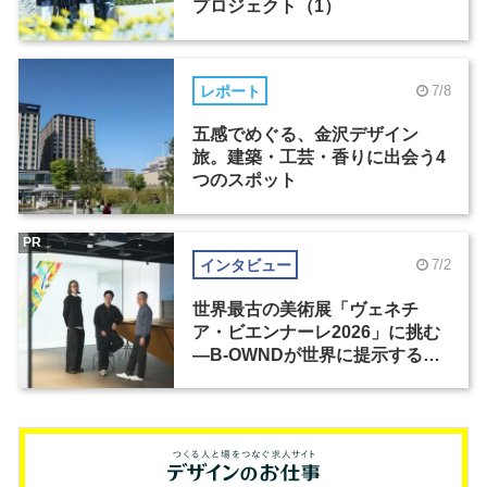
プロジェクト（1）
レポート
7/8
五感でめぐる、金沢デザイン
旅。建築・工芸・香りに出会う4
つのスポット
PR
インタビュー
7/2
世界最古の美術展「ヴェネチ
ア・ビエンナーレ2026」に挑む
―B-OWNDが世界に提示する美
の基準とは？（前編）