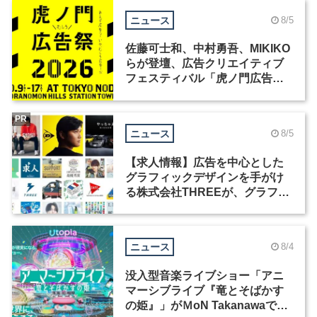
ニュース
8/5
佐藤可士和、中村勇吾、MIKIKO
らが登壇、広告クリエイティブ
フェスティバル「虎ノ門広告
祭」の第2回が開催
PR
ニュース
8/5
【求人情報】広告を中心とした
グラフィックデザインを手がけ
る株式会社THREEが、グラフィ
ックデザイナーを募集
ニュース
8/4
没入型音楽ライブショー「アニ
マーシブライブ『竜とそばかす
の姫』」がＭoN Takanawaで開