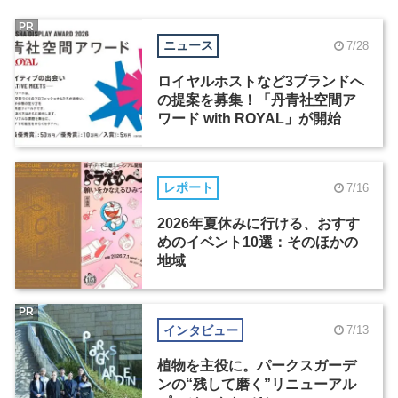
PR
ニュース
7/28
ロイヤルホストなど3ブランドへ
の提案を募集！「丹青社空間ア
ワード with ROYAL」が開始
レポート
7/16
2026年夏休みに行ける、おすす
めのイベント10選：そのほかの
地域
PR
インタビュー
7/13
植物を主役に。パークスガーデ
ンの“残して磨く”リニューアル