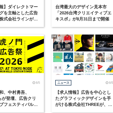
報】ダイレクトマー
台湾最大のデザイン見本市
グを主軸とした広告
「2026台湾クリエイティブエ
株式会社ラインが、
キスポ」が8月31日まで開催
ックデザイナーを募
PR
8/5
8/
ニュース
和、中村勇吾、
【求人情報】広告を中心とし
KOらが登壇、広告クリ
たグラフィックデザインを手
ブフェスティバル
がける株式会社THREEが、グ
広告祭」の第2回が開
ラフィックデザイナーを募集