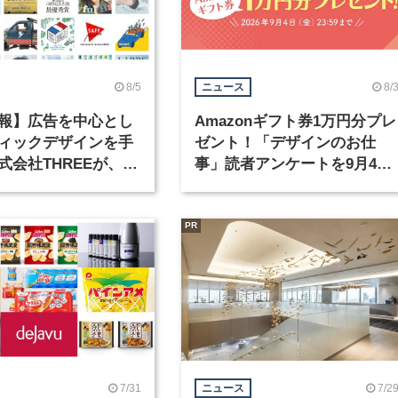
8/5
8/
ニュース
報】広告を中心とし
Amazonギフト券1万円分プレ
ィックデザインを手
ゼント！「デザインのお仕
式会社THREEが、グ
事」読者アンケートを9月4日
クデザイナーを募集
まで実施中！
PR
7/31
7/2
ニュース