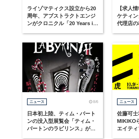
ライゾマティクス設立から20
【求人情
周年、アブストラクトエンジ
ケティン
ンがクロニクル「20 Years in
代理店の
Motion」を公開
グラフィ
集
8/6
ニュース
ニュース
日本初上陸、ティム・バート
佐藤可士
ンの没入型展覧会「ティム・
MIKI
バートンのラビリンス」が東
エイティ
京・豊洲で開催
「虎ノ門