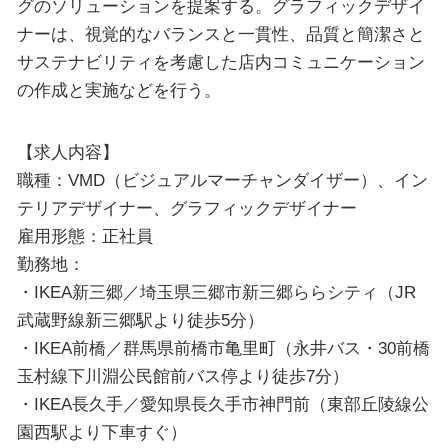
グのソリューションを提案する。グラフィックデザイ
ナーは、視覚的なバランスと一貫性、品質と簡潔さと
サステナビリティを考慮した店内コミュニケーション
の作成と実施などを行う。
【求人内容】
職種：VMD（ビジュアルマーチャンダイザー）、イン
テリアデザイナー、グラフィックデザイナー
雇用形態：正社員
勤務地：
・IKEA新三郷／埼玉県三郷市新三郷ららシティ（JR
武蔵野線新三郷駅より徒歩5分）
・IKEA前橋／群馬県前橋市亀里町（永井バス・30前橋
玉村線下川淵公民館前バス停より徒歩7分）
・IKEA長久手／愛知県長久手市神門前（東部丘陵線公
園西駅より下車すぐ）