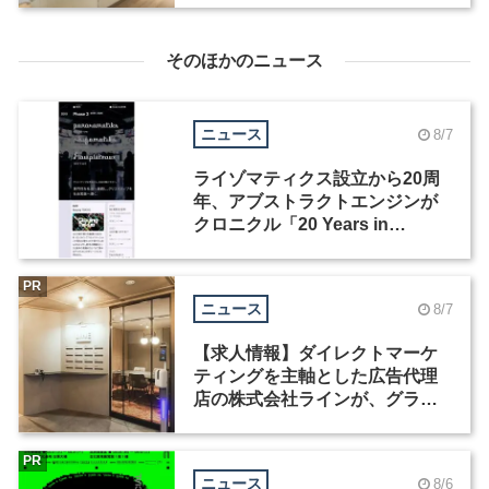
集
そのほかのニュース
ニュース
8/7
ライゾマティクス設立から20周
年、アブストラクトエンジンが
クロニクル「20 Years in
Motion」を公開
PR
ニュース
8/7
【求人情報】ダイレクトマーケ
ティングを主軸とした広告代理
店の株式会社ラインが、グラフ
ィックデザイナーを募集
PR
ニュース
8/6