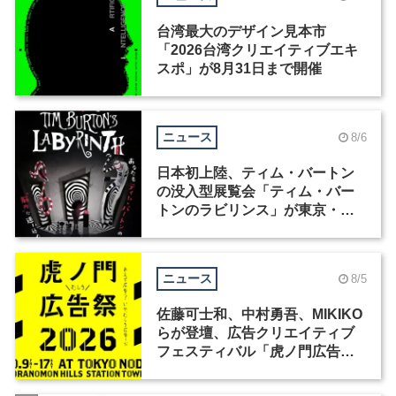
台湾最大のデザイン見本市
「2026台湾クリエイティブエキ
スポ」が8月31日まで開催
ニュース
8/6
日本初上陸、ティム・バートン
の没入型展覧会「ティム・バー
トンのラビリンス」が東京・豊
洲で開催
ニュース
8/5
佐藤可士和、中村勇吾、MIKIKO
らが登壇、広告クリエイティブ
フェスティバル「虎ノ門広告
祭」の第2回が開催