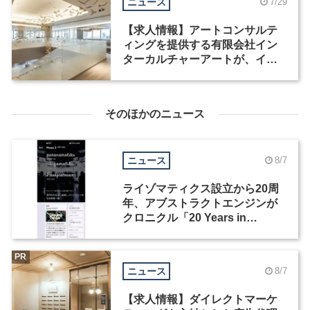
ニュース
7/29
【求人情報】アートコンサルテ
ィングを提供する有限会社イン
ターカルチャーアートが、イン
テリアデザイナーなど2職種を募
集
そのほかのニュース
ニュース
8/7
ライゾマティクス設立から20周
年、アブストラクトエンジンが
クロニクル「20 Years in
Motion」を公開
PR
ニュース
8/7
【求人情報】ダイレクトマーケ