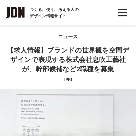
INTERVIEW
つくる、使う、考える人の
デザイン情報サイト
インタビュー
REPORT
ニュース
レポート
【求人情報】ブランドの世界観を空間デ
COLUMN
ザインで表現する株式会社息吹工藝社
コラム
が、幹部候補など2職種を募集
[PR]