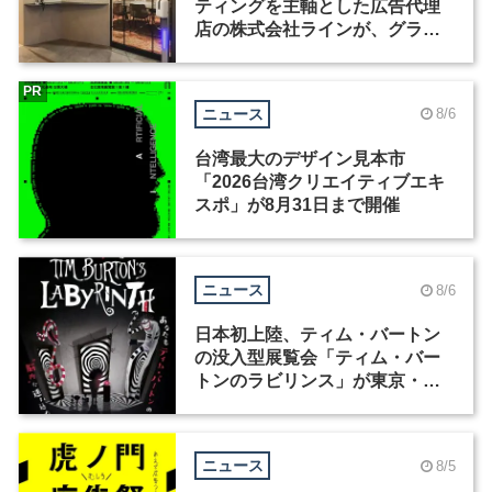
ティングを主軸とした広告代理
店の株式会社ラインが、グラフ
ィックデザイナーを募集
PR
ニュース
8/6
台湾最大のデザイン見本市
「2026台湾クリエイティブエキ
スポ」が8月31日まで開催
ニュース
8/6
日本初上陸、ティム・バートン
の没入型展覧会「ティム・バー
トンのラビリンス」が東京・豊
洲で開催
ニュース
8/5