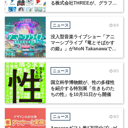
る株式会社THREEが、グラフィ
ックデザイナーを募集
ニュース
8/4
没入型音楽ライブショー「アニ
マーシブライブ『竜とそばかす
の姫』」がＭoN Takanawaで開
催
ニュース
8/3
国立科学博物館が、性の多様性
を紹介する特別展「生きものた
ちの性」を10月31日から開催
ニュース
8/3