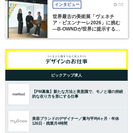
インタビュー
7/2
世界最古の美術展「ヴェネチ
ア・ビエンナーレ2026」に挑む
―B-OWNDが世界に提示する美
の基準とは？（前編）
ピックアップ求人
【PM募集】新たな方法と美意識で、モノと場の持続
的な在り方を形にする仕事
美容ブランドのデザイナー／賞与平均4ヶ月・年休
126日・残業月4時間