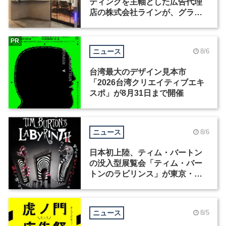
ティングを主軸とした広告代理
店の株式会社ラインが、グラフ
ィックデザイナーを募集
PR
ニュース
8/6
台湾最大のデザイン見本市
「2026台湾クリエイティブエキ
スポ」が8月31日まで開催
ニュース
8/6
日本初上陸、ティム・バートン
の没入型展覧会「ティム・バー
トンのラビリンス」が東京・豊
洲で開催
ニュース
8/5