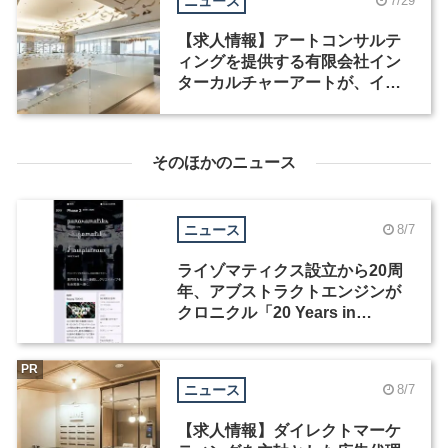
ニュース
7/29
【求人情報】アートコンサルテ
ィングを提供する有限会社イン
ターカルチャーアートが、イン
テリアデザイナーなど2職種を募
集
そのほかのニュース
ニュース
8/7
ライゾマティクス設立から20周
年、アブストラクトエンジンが
クロニクル「20 Years in
Motion」を公開
PR
ニュース
8/7
【求人情報】ダイレクトマーケ