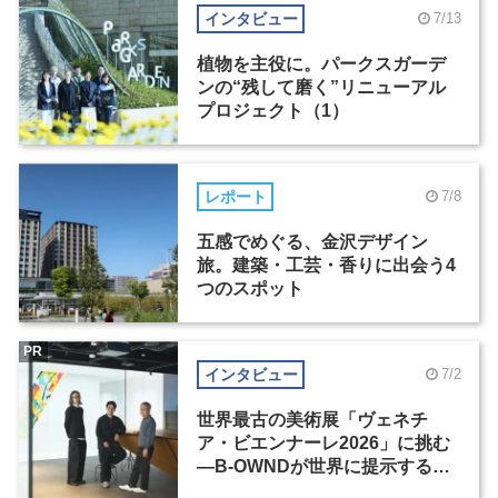
インタビュー
7/13
植物を主役に。パークスガーデ
ンの“残して磨く”リニューアル
プロジェクト（1）
レポート
7/8
五感でめぐる、金沢デザイン
旅。建築・工芸・香りに出会う4
つのスポット
PR
インタビュー
7/2
世界最古の美術展「ヴェネチ
ア・ビエンナーレ2026」に挑む
―B-OWNDが世界に提示する美
の基準とは？（前編）