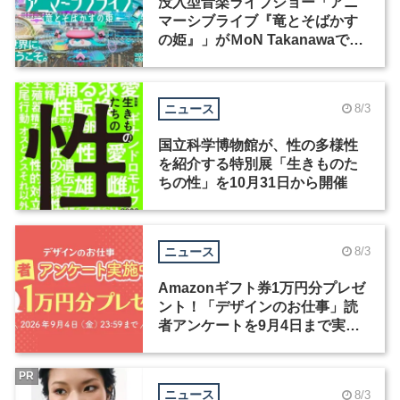
没入型音楽ライブショー「アニ
マーシブライブ『竜とそばかす
の姫』」がＭoN Takanawaで開
催
ニュース
8/3
国立科学博物館が、性の多様性
を紹介する特別展「生きものた
ちの性」を10月31日から開催
ニュース
8/3
Amazonギフト券1万円分プレゼ
ント！「デザインのお仕事」読
者アンケートを9月4日まで実施
中！
PR
ニュース
8/3