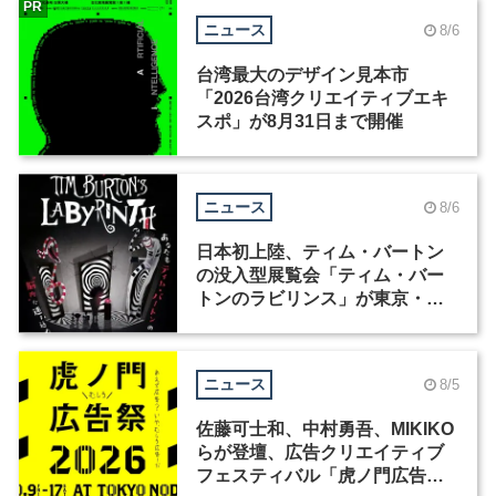
PR
ニュース
8/6
台湾最大のデザイン見本市
「2026台湾クリエイティブエキ
スポ」が8月31日まで開催
ニュース
8/6
日本初上陸、ティム・バートン
の没入型展覧会「ティム・バー
トンのラビリンス」が東京・豊
洲で開催
ニュース
8/5
佐藤可士和、中村勇吾、MIKIKO
らが登壇、広告クリエイティブ
フェスティバル「虎ノ門広告