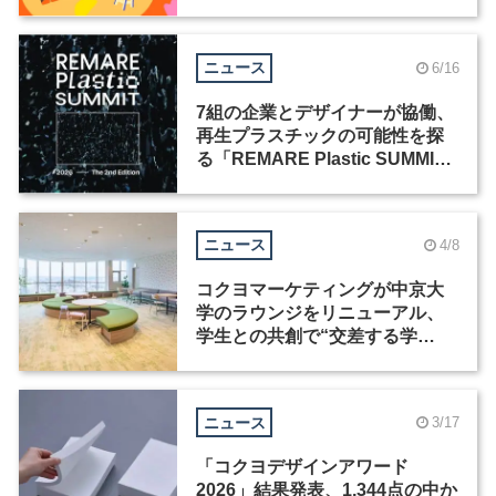
ティションを共同開催
ニュース
6/16
7組の企業とデザイナーが協働、
再生プラスチックの可能性を探
る「REMARE Plastic SUMMIT
2026」が開催
ニュース
4/8
コクヨマーケティングが中京大
学のラウンジをリニューアル、
学生との共創で“交差する学
び”の場を実現
ニュース
3/17
「コクヨデザインアワード
2026」結果発表、1,344点の中か