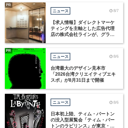
PR
ニュース
8/7
【求人情報】ダイレクトマーケ
ティングを主軸とした広告代理
店の株式会社ラインが、グラフ
ィックデザイナーを募集
PR
ニュース
8/6
台湾最大のデザイン見本市
「2026台湾クリエイティブエキ
スポ」が8月31日まで開催
ニュース
8/6
日本初上陸、ティム・バートン
の没入型展覧会「ティム・バー
トンのラビリンス」が東京・豊