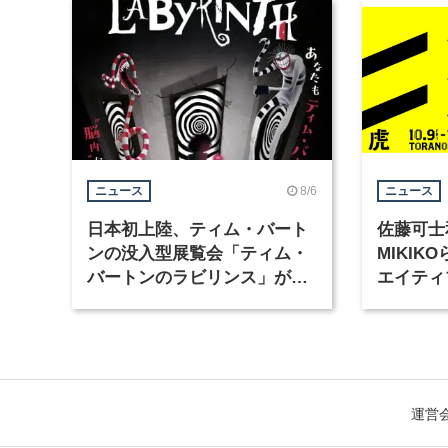
8/6
ニュース
ニュース
日本初上陸、ティム・バート
佐藤可士
ンの没入型展覧会「ティム・
MIKI
バートンのラビリンス」が東
エイティ
京・豊洲で開催
「虎ノ門
催
運営