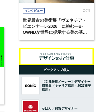
7/2
インタビュー
世界最古の美術展「ヴェネチア・
ビエンナーレ2026」に挑む―B-
OWNDが世界に提示する美の基準
とは？（前編）
ピックアップ求人
6
【文具雑貨メーカー】デザイナー
職募集（キャリア採用・2027新卒
採用）
かばん／雑貨デザイナー