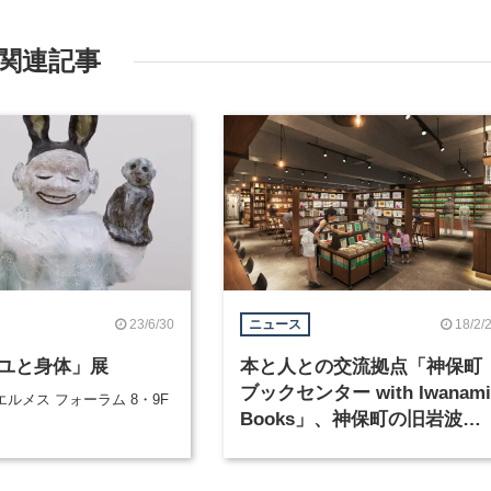
関連記事
23/6/30
18/2/
ニュース
ユと身体」展
本と人との交流拠点「神保町
ブックセンター with Iwanami
ルメス フォーラム 8・9F
Books」、神保町の旧岩波ブ
ックセンター跡地に4月開業