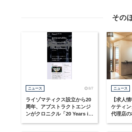
その
PR
8/7
ニュース
ニュース
ライゾマティクス設立から20
【求人情
周年、アブストラクトエンジ
ケティン
ンがクロニクル「20 Years in
代理店の
Motion」を公開
グラフィ
集