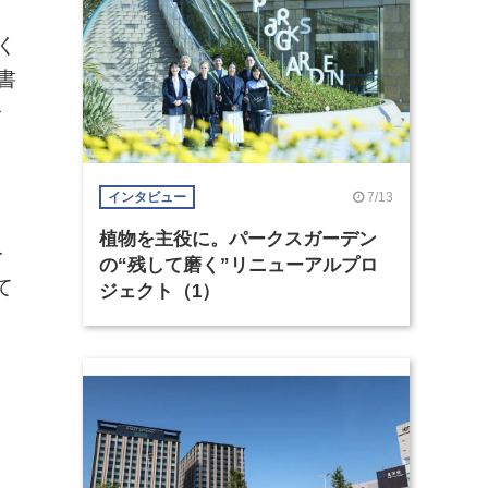
く
書
ラ
7/13
インタビュー
植物を主役に。パークスガーデン
を
の“残して磨く”リニューアルプロ
て
ジェクト（1）