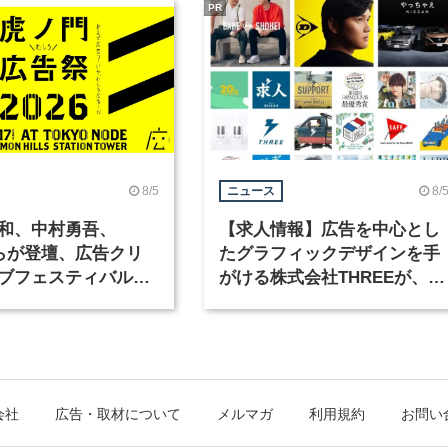
PR
8/5
8/
ニュース
和、中村勇吾、
【求人情報】広告を中心とし
KOらが登壇、広告クリ
たグラフィックデザインを手
ブフェスティバル
がける株式会社THREEが、グ
広告祭」の第2回が開
ラフィックデザイナーを募集
会社
広告・取材について
メルマガ
利用規約
お問い