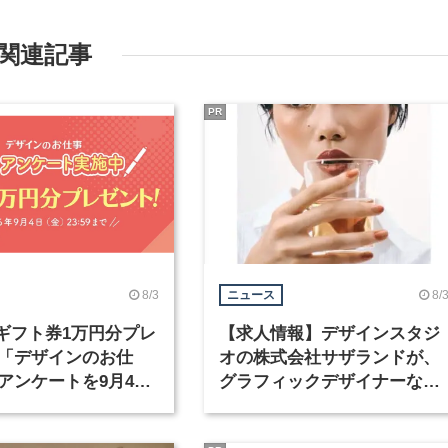
関連記事
PR
8/3
8/
ニュース
nギフト券1万円分プレ
【求人情報】デザインスタジ
「デザインのお仕
オの株式会社サザランドが、
アンケートを9月4日
グラフィックデザイナーなど
中！
職種を募集