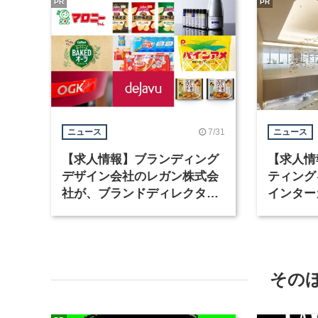
PR
PR
7/31
ニュース
ニュース
【求人情報】ブランディング
【求人情
デザイン会社のレガン株式会
ティング
社が、ブランドディレクター
インター
など3職種を募集
が、イン
ど2職種
その