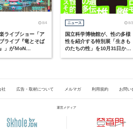
8/4
8/
ニュース
楽ライブショー「ア
国立科学博物館が、性の多様
ブライブ『竜とそば
性を紹介する特別展「生きも
』」がＭoN
のたちの性」を10月31日から
waで開催
開催
会社
広告・取材について
メルマガ
利用規約
お問い
運営メディア