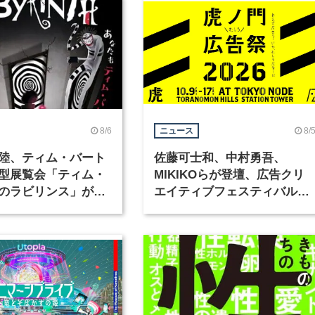
8/6
8/
ニュース
陸、ティム・バート
佐藤可士和、中村勇吾、
型展覧会「ティム・
MIKIKOらが登壇、広告クリ
のラビリンス」が東
エイティブフェスティバル
で開催
「虎ノ門広告祭」の第2回が
催