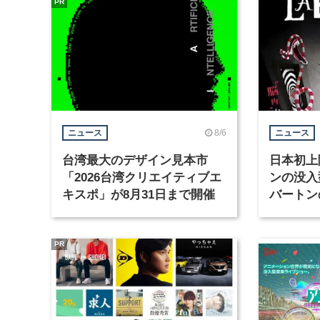
PR
8/6
ニュース
ニュース
台湾最大のデザイン見本市
日本初上
「2026台湾クリエイティブエ
ンの没入
キスポ」が8月31日まで開催
バートン
京・豊洲
PR