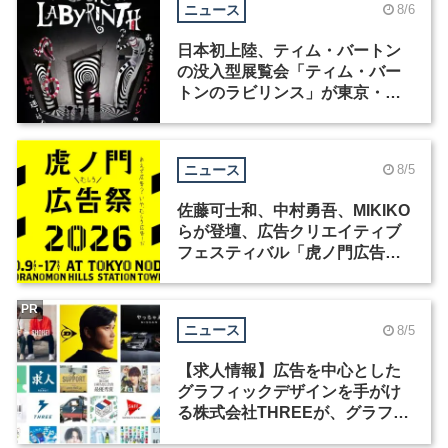
ニュース
8/6
日本初上陸、ティム・バートン
の没入型展覧会「ティム・バー
トンのラビリンス」が東京・豊
洲で開催
ニュース
8/5
佐藤可士和、中村勇吾、MIKIKO
らが登壇、広告クリエイティブ
フェスティバル「虎ノ門広告
祭」の第2回が開催
PR
ニュース
8/5
【求人情報】広告を中心とした
グラフィックデザインを手がけ
る株式会社THREEが、グラフィ
ックデザイナーを募集