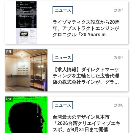
ニュース
8/7
ライゾマティクス設立から20周
年、アブストラクトエンジンが
クロニクル「20 Years in
Motion」を公開
PR
ニュース
8/7
【求人情報】ダイレクトマーケ
ティングを主軸とした広告代理
店の株式会社ラインが、グラフ
ィックデザイナーを募集
PR
ニュース
8/6
台湾最大のデザイン見本市
「2026台湾クリエイティブエキ
スポ」が8月31日まで開催