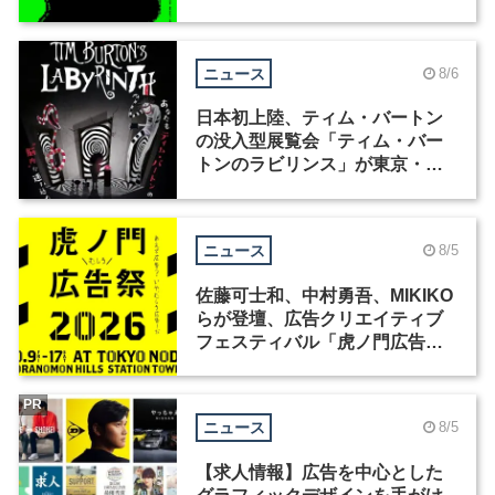
ニュース
8/6
日本初上陸、ティム・バートン
の没入型展覧会「ティム・バー
トンのラビリンス」が東京・豊
洲で開催
ニュース
8/5
佐藤可士和、中村勇吾、MIKIKO
らが登壇、広告クリエイティブ
フェスティバル「虎ノ門広告
祭」の第2回が開催
PR
ニュース
8/5
【求人情報】広告を中心とした