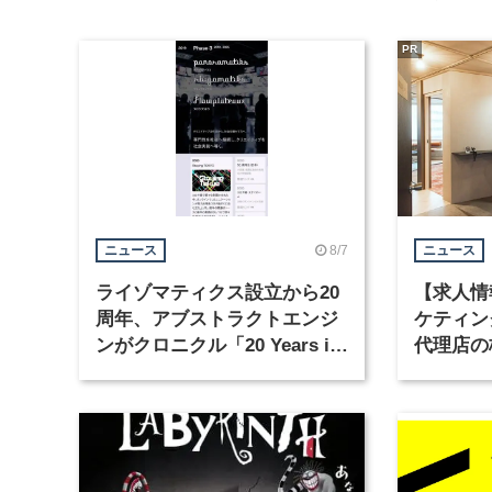
PR
8/7
ニュース
ニュース
ライゾマティクス設立から20
【求人情
周年、アブストラクトエンジ
ケティン
ンがクロニクル「20 Years in
代理店の
Motion」を公開
グラフィ
集