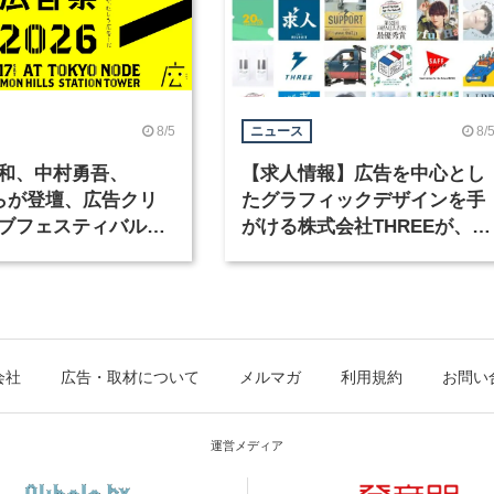
8/5
8/
ニュース
和、中村勇吾、
【求人情報】広告を中心とし
KOらが登壇、広告クリ
たグラフィックデザインを手
ブフェスティバル
がける株式会社THREEが、グ
広告祭」の第2回が開
ラフィックデザイナーを募集
会社
広告・取材について
メルマガ
利用規約
お問い
運営メディア