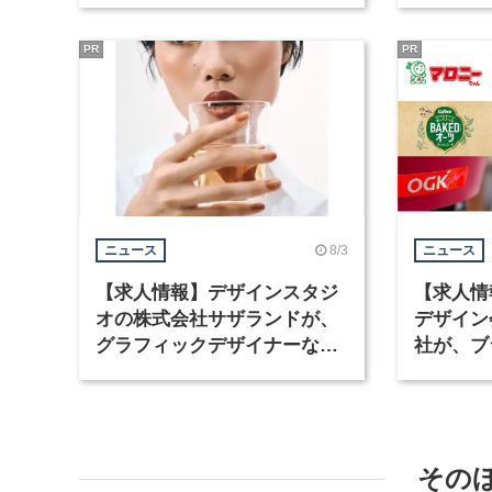
集
PR
PR
8/3
ニュース
ニュース
【求人情報】デザインスタジ
【求人情
オの株式会社サザランドが、
デザイン
グラフィックデザイナーなど2
社が、ブ
職種を募集
など3職
その