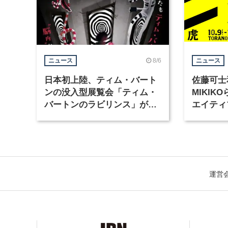
8/6
ニュース
ニュース
日本初上陸、ティム・バート
佐藤可士
ンの没入型展覧会「ティム・
MIKI
バートンのラビリンス」が東
エイティ
京・豊洲で開催
「虎ノ門
催
運営