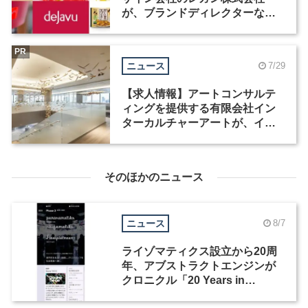
が、ブランドディレクターなど3
職種を募集
PR
ニュース
7/29
【求人情報】アートコンサルテ
ィングを提供する有限会社イン
ターカルチャーアートが、イン
テリアデザイナーなど2職種を募
集
そのほかのニュース
ニュース
8/7
ライゾマティクス設立から20周
年、アブストラクトエンジンが
クロニクル「20 Years in
Motion」を公開