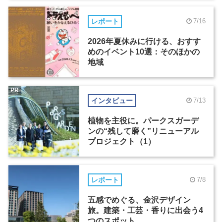
レポート
7/16
2026年夏休みに行ける、おすす
めのイベント10選：そのほかの
地域
PR
インタビュー
7/13
植物を主役に。パークスガーデ
ンの“残して磨く”リニューアル
プロジェクト（1）
レポート
7/8
五感でめぐる、金沢デザイン
旅。建築・工芸・香りに出会う4
つのスポット