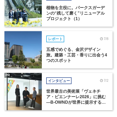
植物を主役に。パークスガーデ
ンの“残して磨く”リニューアル
プロジェクト（1）
レポート
7/8
五感でめぐる、金沢デザイン
旅。建築・工芸・香りに出会う4
つのスポット
PR
インタビュー
7/2
世界最古の美術展「ヴェネチ
ア・ビエンナーレ2026」に挑む
―B-OWNDが世界に提示する美
の基準とは？（前編）