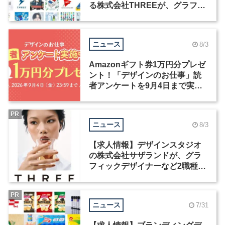
る株式会社THREEが、グラフィ
ックデザイナーを募集
ニュース
8/3
Amazonギフト券1万円分プレゼ
ント！「デザインのお仕事」読
者アンケートを9月4日まで実施
中！
PR
ニュース
8/3
【求人情報】デザインスタジオ
の株式会社サザランドが、グラ
フィックデザイナーなど2職種を
募集
PR
ニュース
7/31