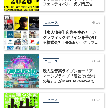
フェスティバル「虎ノ門広告
祭」の第2回が開催
PR
ニュース
8/5
【求人情報】広告を中心とした
グラフィックデザインを手がけ
る株式会社THREEが、グラフィ
ックデザイナーを募集
ニュース
8/4
没入型音楽ライブショー「アニ
マーシブライブ『竜とそばかす
の姫』」がＭoN Takanawaで開
催
ニュース
8/3