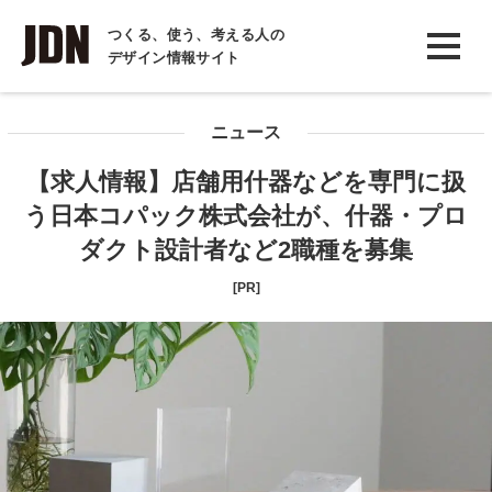
INTERVIEW
つくる、使う、考える人の
デザイン情報サイト
インタビュー
REPORT
ニュース
レポート
【求人情報】店舗用什器などを専門に扱
COLUMN
う日本コパック株式会社が、什器・プロ
コラム
ダクト設計者など2職種を募集
[PR]