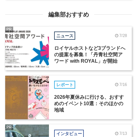
編集部おすすめ
PR
ニュース
7/28
ロイヤルホストなど3ブランドへ
の提案を募集！「丹青社空間ア
ワード with ROYAL」が開始
レポート
7/16
2026年夏休みに行ける、おすす
めのイベント10選：そのほかの
地域
PR
インタビュー
7/13