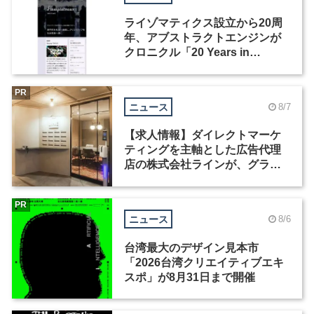
ライゾマティクス設立から20周
年、アブストラクトエンジンが
クロニクル「20 Years in
Motion」を公開
PR
ニュース
8/7
【求人情報】ダイレクトマーケ
ティングを主軸とした広告代理
店の株式会社ラインが、グラフ
ィックデザイナーを募集
PR
ニュース
8/6
台湾最大のデザイン見本市
「2026台湾クリエイティブエキ
スポ」が8月31日まで開催