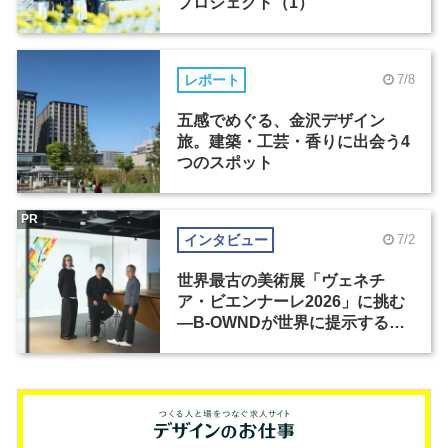
プロジェクト（1）
レポート
7/8
五感でめぐる、金沢デザイン
旅。建築・工芸・香りに出会う4
つのスポット
PR
インタビュー
7/2
世界最古の美術展「ヴェネチ
ア・ビエンナーレ2026」に挑む
―B-OWNDが世界に提示する美
の基準とは？（前編）