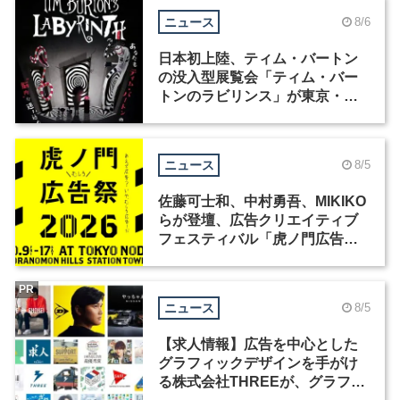
ニュース
8/6
日本初上陸、ティム・バートン
の没入型展覧会「ティム・バー
トンのラビリンス」が東京・豊
洲で開催
ニュース
8/5
佐藤可士和、中村勇吾、MIKIKO
らが登壇、広告クリエイティブ
フェスティバル「虎ノ門広告
祭」の第2回が開催
PR
ニュース
8/5
【求人情報】広告を中心とした
グラフィックデザインを手がけ
る株式会社THREEが、グラフィ