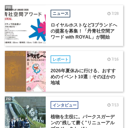
PR
ニュース
7/28
ロイヤルホストなど3ブランドへ
の提案を募集！「丹青社空間ア
ワード with ROYAL」が開始
レポート
7/16
2026年夏休みに行ける、おすす
めのイベント10選：そのほかの
地域
PR
インタビュー
7/13
植物を主役に。パークスガーデ
ンの“残して磨く”リニューアル