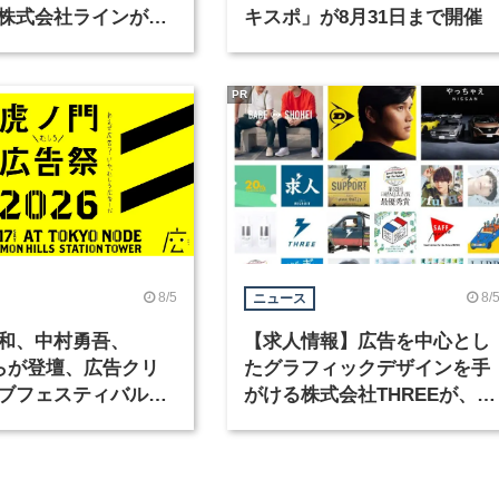
株式会社ラインが、
キスポ」が8月31日まで開催
ックデザイナーを募
PR
8/5
8/
ニュース
和、中村勇吾、
【求人情報】広告を中心とし
KOらが登壇、広告クリ
たグラフィックデザインを手
ブフェスティバル
がける株式会社THREEが、グ
広告祭」の第2回が開
ラフィックデザイナーを募集