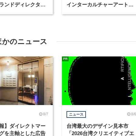
ランドディレクター
インターカルチャーアート
種を募集
が、インテリアデザイナーな
ど2職種を募集
ほかのニュース
PR
8/7
8/
ニュース
報】ダイレクトマー
台湾最大のデザイン見本市
グを主軸とした広告
「2026台湾クリエイティブエ