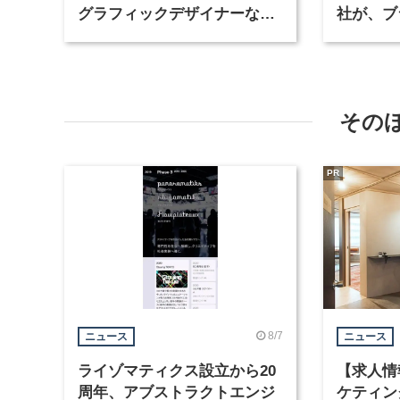
グラフィックデザイナーなど2
社が、ブ
職種を募集
など3職
その
PR
8/7
ニュース
ニュース
ライゾマティクス設立から20
【求人情
周年、アブストラクトエンジ
ケティン