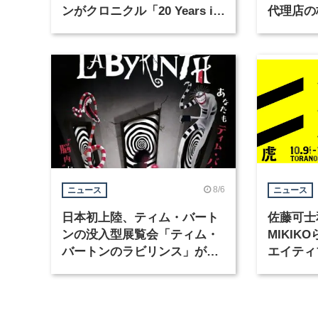
ンがクロニクル「20 Years in
代理店の
Motion」を公開
グラフィ
集
8/6
ニュース
ニュース
日本初上陸、ティム・バート
佐藤可士
ンの没入型展覧会「ティム・
MIKI
バートンのラビリンス」が東
エイティ
京・豊洲で開催
「虎ノ門
催