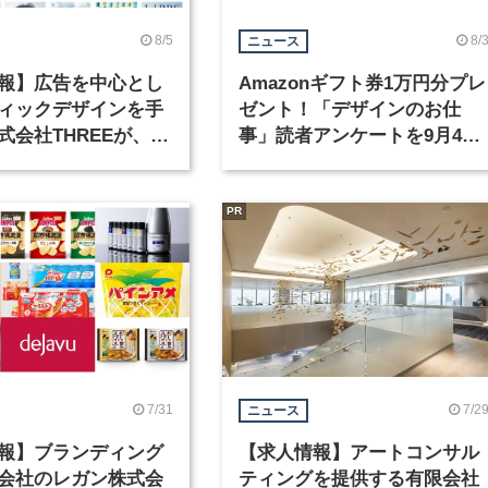
8/5
8/
ニュース
報】広告を中心とし
Amazonギフト券1万円分プレ
ィックデザインを手
ゼント！「デザインのお仕
式会社THREEが、グ
事」読者アンケートを9月4日
クデザイナーを募集
まで実施中！
PR
7/31
7/2
ニュース
報】ブランディング
【求人情報】アートコンサル
会社のレガン株式会
ティングを提供する有限会社