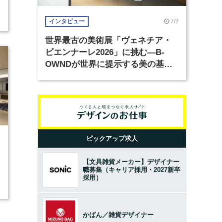
7/2
インタビュー
世界最古の美術展「ヴェネチア・
ビエンナーレ2026」に挑む―B-
OWNDが世界に提示する美の基準
とは？（前編）
ピックアップ求人
9
【文具雑貨メーカー】デザイナー
職募集（キャリア採用・2027新卒
採用）
かばん／雑貨デザイナー