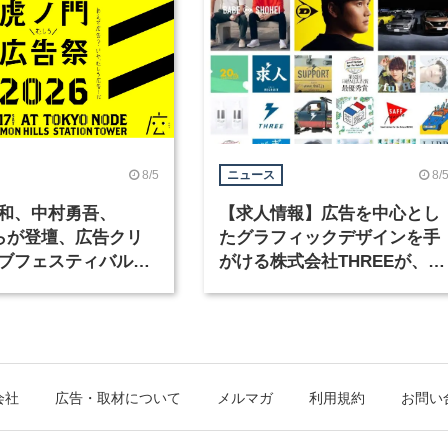
8/5
8/
ニュース
和、中村勇吾、
【求人情報】広告を中心とし
KOらが登壇、広告クリ
たグラフィックデザインを手
ブフェスティバル
がける株式会社THREEが、グ
広告祭」の第2回が開
ラフィックデザイナーを募集
会社
広告・取材について
メルマガ
利用規約
お問い