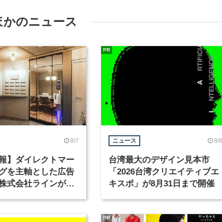
ほかのニュース
PR
8/7
8/
ニュース
報】ダイレクトマー
台湾最大のデザイン見本市
グを主軸とした広告
「2026台湾クリエイティブエ
株式会社ラインが、
キスポ」が8月31日まで開催
ックデザイナーを募
PR