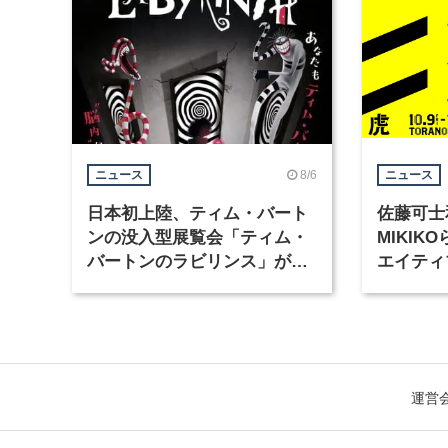
8/6
ニュース
ニュース
日本初上陸、ティム・バート
佐藤可士
ンの没入型展覧会「ティム・
MIKI
バートンのラビリンス」が東
エイティ
京・豊洲で開催
「虎ノ門
催
運営