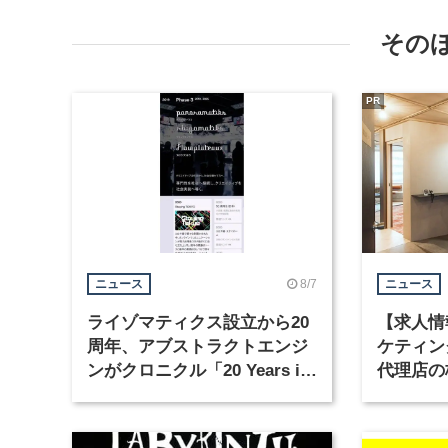
その
PR
8/7
ニュース
ニュース
ライゾマティクス設立から20
【求人情
周年、アブストラクトエンジ
ケティン
ンがクロニクル「20 Years in
代理店の
Motion」を公開
グラフィ
集