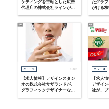
ケティングを主軸とした広告
たグラフ
代理店の株式会社ラインが、
がける株
グラフィックデザイナーを募
ラフィッ
集
PR
PR
8/3
ニュース
ニュース
【求人情報】デザインスタジ
【求人情
オの株式会社サザランドが、
デザイン
グラフィックデザイナーなど2
社が、ブ
職種を募集
など3職