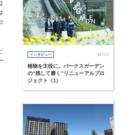
は
は
セ
ビ
7/13
インタビュー
ー
植物を主役に。パークスガーデン
の“残して磨く”リニューアルプロ
ジェクト（1）