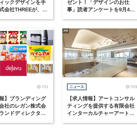
ィックデザインを手
ゼント！「デザインのお仕
式会社THREEが、グ
事」読者アンケートを9月4日
クデザイナーを募集
まで実施中！
PR
7/31
7/2
ニュース
報】ブランディング
【求人情報】アートコンサル
会社のレガン株式会
ティングを提供する有限会社
ランドディレクター
インターカルチャーアート
種を募集
が、インテリアデザイナーな
ど2職種を募集