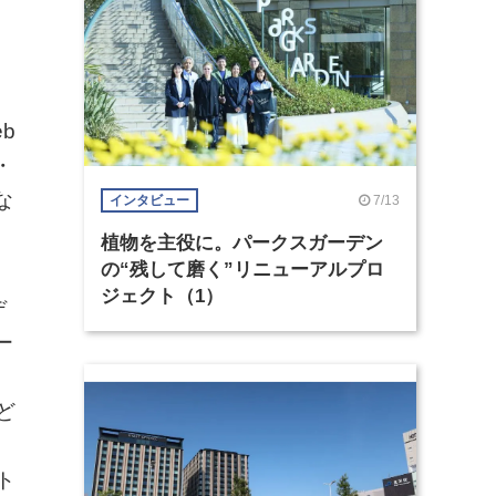
b
・
な
7/13
インタビュー
植物を主役に。パークスガーデン
の“残して磨く”リニューアルプロ
ジェクト（1）
デ
ー
。
ど
め
ト