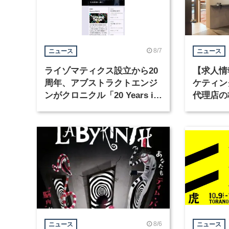
8/7
ニュース
ニュース
ライゾマティクス設立から20
【求人情
周年、アブストラクトエンジ
ケティン
ンがクロニクル「20 Years in
代理店の
Motion」を公開
グラフィ
集
8/6
ニュース
ニュース