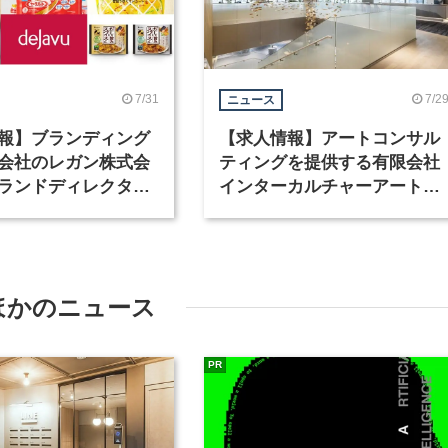
7/31
7/2
ニュース
報】ブランディング
【求人情報】アートコンサル
会社のレガン株式会
ティングを提供する有限会社
ランドディレクター
インターカルチャーアート
種を募集
が、インテリアデザイナーな
ど2職種を募集
ほかのニュース
PR