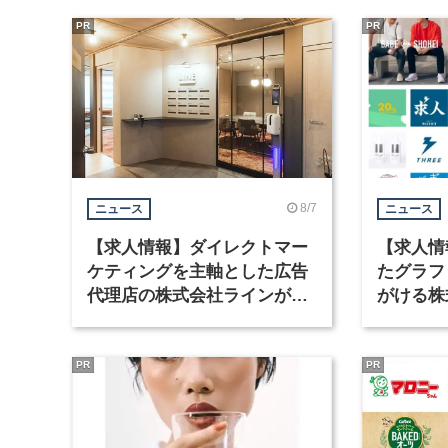
PR
PR
8/7
ニュース
ニュース
【求人情報】ダイレクトマー
【求人情
ケティングを主軸とした広告
たグラフ
代理店の株式会社ラインが、
がける株
グラフィックデザイナーを募
ラフィッ
集
PR
PR