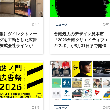
8/7
8/
ニュース
報】ダイレクトマー
台湾最大のデザイン見本市
グを主軸とした広告
「2026台湾クリエイティブエ
株式会社ラインが、
キスポ」が8月31日まで開催
ックデザイナーを募
PR
8/5
8/
ニュース