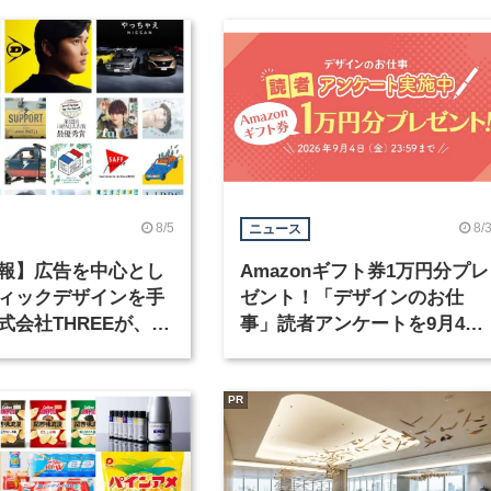
8/5
8/
ニュース
報】広告を中心とし
Amazonギフト券1万円分プレ
ィックデザインを手
ゼント！「デザインのお仕
式会社THREEが、グ
事」読者アンケートを9月4日
クデザイナーを募集
まで実施中！
PR