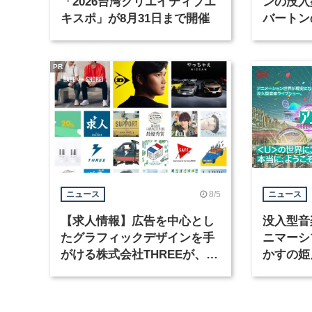
「2026台湾クリエイティブエ
ンの没入
キスポ」が8月31日まで開催
バートン
京・豊洲
PR
8/5
ニュース
ニュース
【求人情報】広告を中心とし
没入型音
たグラフィックデザインを手
ニマーシ
がける株式会社THREEが、グ
かすの姫
ラフィックデザイナーを募集
Takana