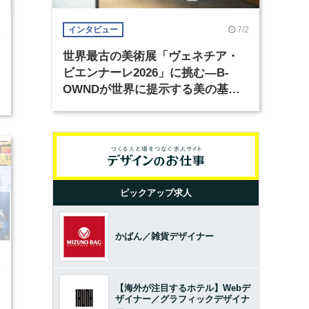
7/2
インタビュー
3
世界最古の美術展「ヴェネチア・
ビエンナーレ2026」に挑む―B-
OWNDが世界に提示する美の基準
2
とは？（前編）
ピックアップ求人
かばん／雑貨デザイナー
7
【海外が注目するホテル】Webデ
ザイナー／グラフィックデザイナ