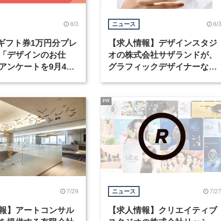
8/3
8/
ニュース
nギフト券1万円分プレ
【求人情報】デザインスタジ
「デザインのお仕
オの株式会社サザランドが、
アンケートを9月4日
グラフィックデザイナーなど
中！
職種を募集
PR
7/29
7/2
ニュース
報】アートコンサル
【求人情報】クリエイティブ