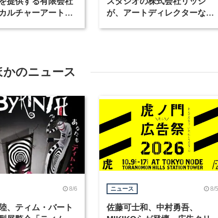
を提供する有限会社
スタジオの株式会社リッシ
カルチャーアート
が、アートディレクターなど
テリアデザイナーな
職種を募集
を募集
ほかのニュース
8/6
8/
ニュース
陸、ティム・バート
佐藤可士和、中村勇吾、