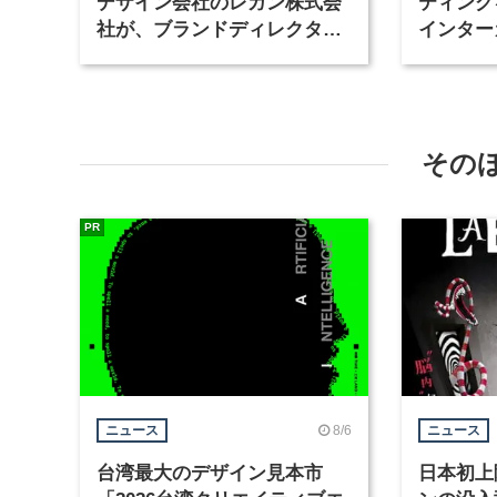
デザイン会社のレガン株式会
ティング
社が、ブランドディレクター
インター
など3職種を募集
が、イン
ど2職種
その
PR
8/6
ニュース
ニュース
台湾最大のデザイン見本市
日本初上