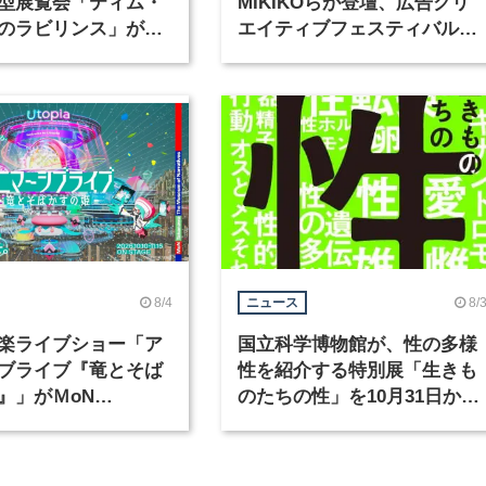
型展覧会「ティム・
MIKIKOらが登壇、広告クリ
のラビリンス」が東
エイティブフェスティバル
で開催
「虎ノ門広告祭」の第2回が
催
8/4
8/
ニュース
楽ライブショー「ア
国立科学博物館が、性の多様
ブライブ『竜とそば
性を紹介する特別展「生きも
』」がＭoN
のたちの性」を10月31日から
waで開催
開催