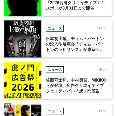
「2026台湾クリエイティブエキ
スポ」が8月31日まで開催
ニュース
8/6
日本初上陸、ティム・バートン
の没入型展覧会「ティム・バー
トンのラビリンス」が東京・豊
洲で開催
ニュース
8/5
佐藤可士和、中村勇吾、MIKIKO
らが登壇、広告クリエイティブ
フェスティバル「虎ノ門広告
祭」の第2回が開催
PR
ニュース
8/5