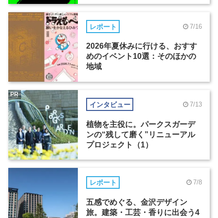
レポート
7/16
2026年夏休みに行ける、おすす
めのイベント10選：そのほかの
地域
PR
インタビュー
7/13
植物を主役に。パークスガーデ
ンの“残して磨く”リニューアル
プロジェクト（1）
レポート
7/8
五感でめぐる、金沢デザイン
旅。建築・工芸・香りに出会う4