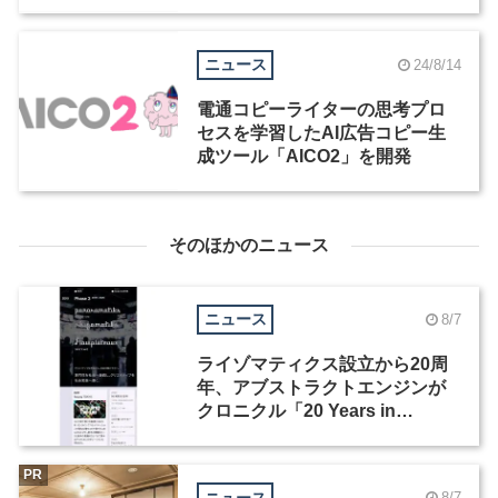
を開講
ニュース
24/8/14
電通コピーライターの思考プロ
セスを学習したAI広告コピー生
成ツール「AICO2」を開発
そのほかのニュース
ニュース
8/7
ライゾマティクス設立から20周
年、アブストラクトエンジンが
クロニクル「20 Years in
Motion」を公開
PR
ニュース
8/7