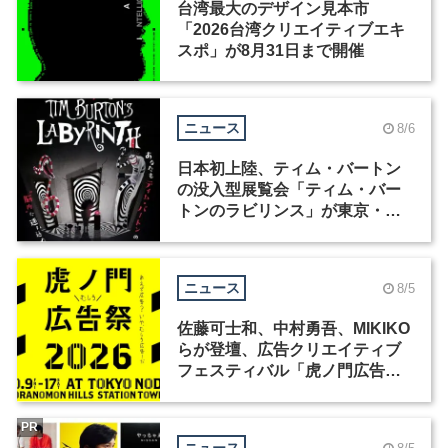
台湾最大のデザイン見本市
「2026台湾クリエイティブエキ
スポ」が8月31日まで開催
ニュース
8/6
日本初上陸、ティム・バートン
の没入型展覧会「ティム・バー
トンのラビリンス」が東京・豊
洲で開催
ニュース
8/5
佐藤可士和、中村勇吾、MIKIKO
らが登壇、広告クリエイティブ
フェスティバル「虎ノ門広告
祭」の第2回が開催
PR