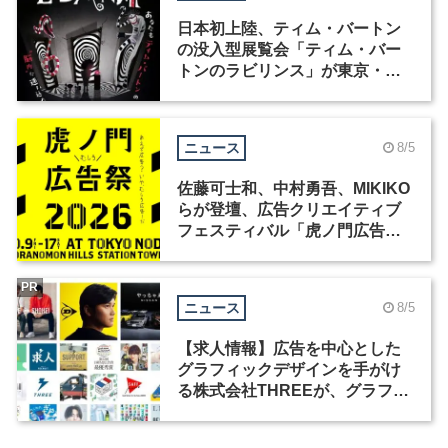
日本初上陸、ティム・バートン
の没入型展覧会「ティム・バー
トンのラビリンス」が東京・豊
洲で開催
ニュース
8/5
佐藤可士和、中村勇吾、MIKIKO
らが登壇、広告クリエイティブ
フェスティバル「虎ノ門広告
祭」の第2回が開催
PR
ニュース
8/5
【求人情報】広告を中心とした
グラフィックデザインを手がけ
る株式会社THREEが、グラフィ
ックデザイナーを募集