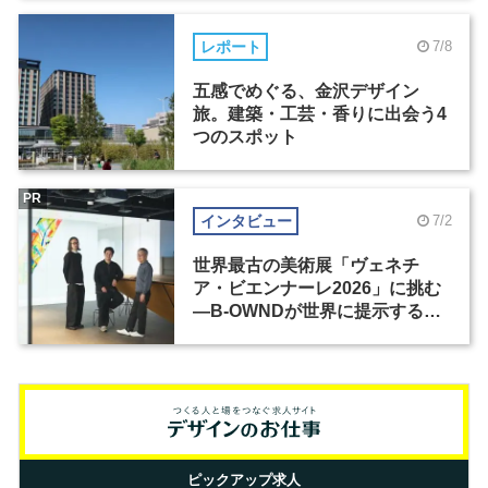
レポート
7/8
五感でめぐる、金沢デザイン
旅。建築・工芸・香りに出会う4
つのスポット
PR
インタビュー
7/2
世界最古の美術展「ヴェネチ
ア・ビエンナーレ2026」に挑む
―B-OWNDが世界に提示する美
の基準とは？（前編）
ピックアップ求人