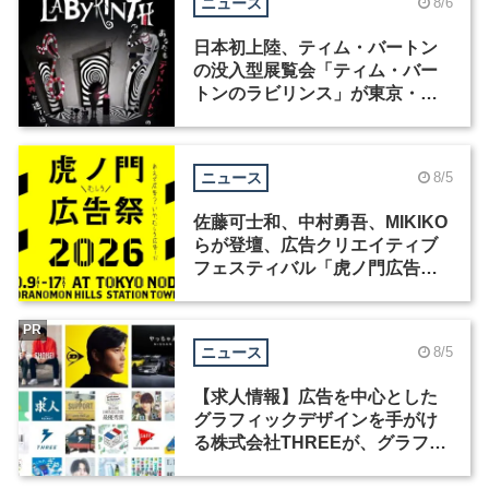
ニュース
8/6
日本初上陸、ティム・バートン
の没入型展覧会「ティム・バー
トンのラビリンス」が東京・豊
洲で開催
ニュース
8/5
佐藤可士和、中村勇吾、MIKIKO
らが登壇、広告クリエイティブ
フェスティバル「虎ノ門広告
祭」の第2回が開催
PR
ニュース
8/5
【求人情報】広告を中心とした
グラフィックデザインを手がけ
る株式会社THREEが、グラフィ
ックデザイナーを募集