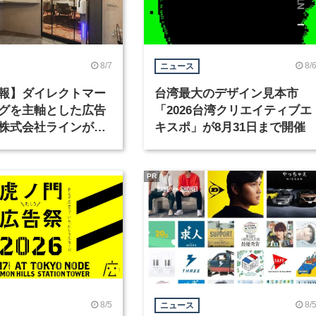
8/7
8/
ニュース
報】ダイレクトマー
台湾最大のデザイン見本市
グを主軸とした広告
「2026台湾クリエイティブエ
株式会社ラインが、
キスポ」が8月31日まで開催
ックデザイナーを募
PR
8/5
8/
ニュース