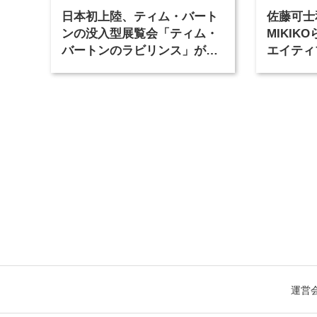
日本初上陸、ティム・バート
佐藤可士
ンの没入型展覧会「ティム・
MIKI
バートンのラビリンス」が東
エイティ
京・豊洲で開催
「虎ノ門
催
運営