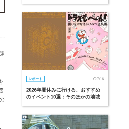
群
7/16
レポート
を
2026年夏休みに行ける、おすすめ
渡
のイベント10選：そのほかの地域
の
PR
あ