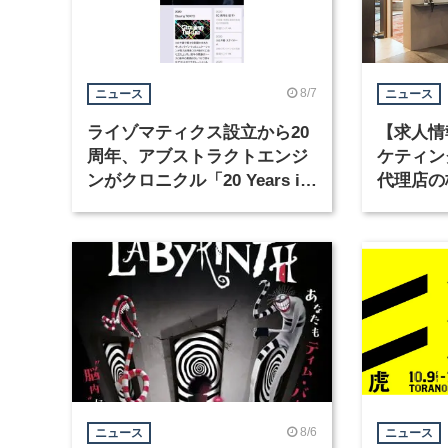
8/7
ニュース
ニュース
ライゾマティクス設立から20
【求人情
周年、アブストラクトエンジ
ケティン
ンがクロニクル「20 Years in
代理店の
Motion」を公開
グラフィ
集
8/6
ニュース
ニュース