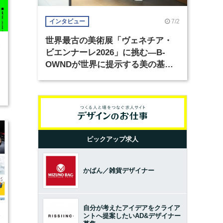
7/2
インタビュー
世界最古の美術展「ヴェネチア・
6
ビエンナーレ2026」に挑む―B-
OWNDが世界に提示する美の基準
とは？（前編）
ピックアップ求人
かばん／雑貨デザイナー
自分が考えたアイデアをクライア
5
ントへ提案したいAD&デザイナー