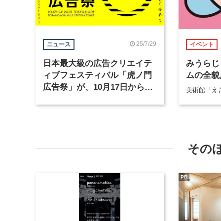
25/7/29
ニュース
イベント
日本最大級の広告クリエイテ
みうらじ
ィブフェスティバル「虎ノ門
ムの全貌展
広告祭」が、10月17日から開
美術館「えき
催
その
PR