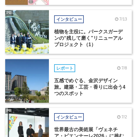
PR
インタビュー
7/13
植物を主役に。パークスガーデ
ンの“残して磨く”リニューアル
プロジェクト（1）
レポート
7/8
五感でめぐる、金沢デザイン
旅。建築・工芸・香りに出会う4
つのスポット
PR
インタビュー
7/2
世界最古の美術展「ヴェネチ
ア・ビエンナーレ2026」に挑む