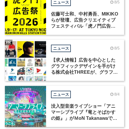
ニュース
8/5
佐藤可士和、中村勇吾、MIKIKO
らが登壇、広告クリエイティブ
フェスティバル「虎ノ門広告
祭」の第2回が開催
PR
ニュース
8/5
【求人情報】広告を中心とした
グラフィックデザインを手がけ
る株式会社THREEが、グラフィ
ックデザイナーを募集
ニュース
8/4
没入型音楽ライブショー「アニ
マーシブライブ『竜とそばかす
の姫』」がＭoN Takanawaで開
催