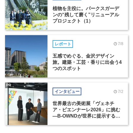
植物を主役に。パークスガーデ
ンの“残して磨く”リニューアル
プロジェクト（1）
レポート
7/8
五感でめぐる、金沢デザイン
旅。建築・工芸・香りに出会う4
つのスポット
PR
インタビュー
7/2
世界最古の美術展「ヴェネチ
ア・ビエンナーレ2026」に挑む
―B-OWNDが世界に提示する美
の基準とは？（前編）