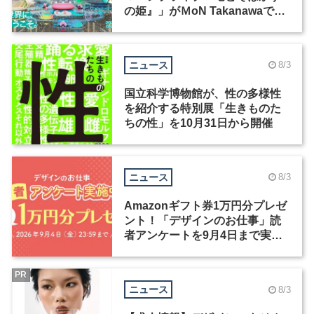
の姫』」がＭoN Takanawaで開
催
ニュース
8/3
国立科学博物館が、性の多様性
を紹介する特別展「生きものた
ちの性」を10月31日から開催
ニュース
8/3
Amazonギフト券1万円分プレゼ
ント！「デザインのお仕事」読
者アンケートを9月4日まで実施
中！
PR
ニュース
8/3