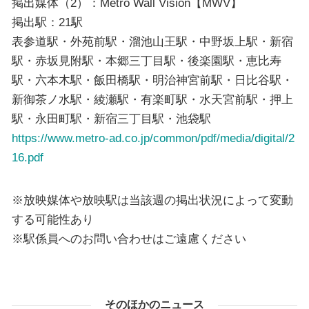
掲出媒体（2）：Metro Wall Vision【MWV】
掲出駅：21駅
表参道駅・外苑前駅・溜池山王駅・中野坂上駅・新宿
駅・赤坂見附駅・本郷三丁目駅・後楽園駅・恵比寿
駅・六本木駅・飯田橋駅・明治神宮前駅・日比谷駅・
新御茶ノ水駅・綾瀬駅・有楽町駅・水天宮前駅・押上
駅・永田町駅・新宿三丁目駅・池袋駅
https://www.metro-ad.co.jp/common/pdf/media/digital/2
16.pdf
※放映媒体や放映駅は当該週の掲出状況によって変動
する可能性あり
※駅係員へのお問い合わせはご遠慮ください
そのほかのニュース