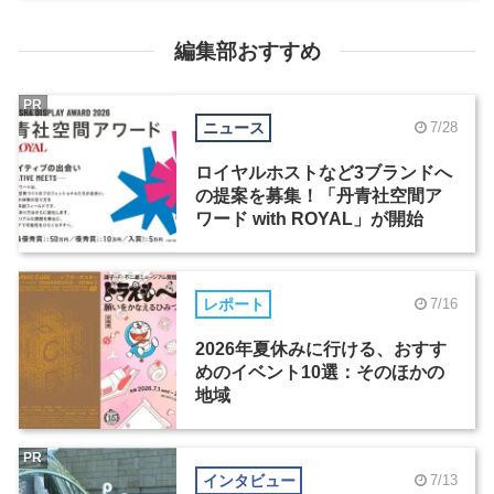
編集部おすすめ
PR
ニュース
7/28
ロイヤルホストなど3ブランドへ
の提案を募集！「丹青社空間ア
ワード with ROYAL」が開始
レポート
7/16
2026年夏休みに行ける、おすす
めのイベント10選：そのほかの
地域
PR
インタビュー
7/13