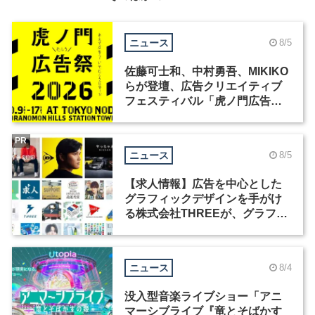
ニュース
8/5
佐藤可士和、中村勇吾、MIKIKO
らが登壇、広告クリエイティブ
フェスティバル「虎ノ門広告
祭」の第2回が開催
PR
ニュース
8/5
【求人情報】広告を中心とした
グラフィックデザインを手がけ
る株式会社THREEが、グラフィ
ックデザイナーを募集
ニュース
8/4
没入型音楽ライブショー「アニ
マーシブライブ『竜とそばかす