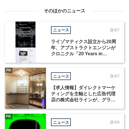
そのほかのニュース
ニュース
8/7
ライゾマティクス設立から20周
年、アブストラクトエンジンが
クロニクル「20 Years in
Motion」を公開
PR
ニュース
8/7
【求人情報】ダイレクトマーケ
ティングを主軸とした広告代理
店の株式会社ラインが、グラフ
ィックデザイナーを募集
PR
ニュース
8/6