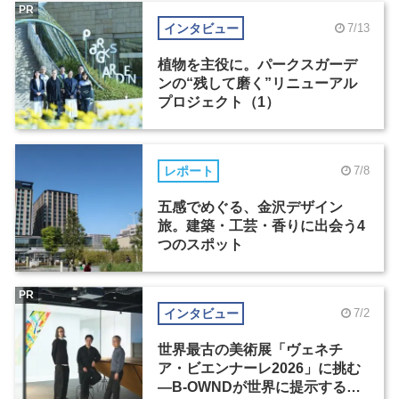
PR
インタビュー
7/13
植物を主役に。パークスガーデ
ンの“残して磨く”リニューアル
プロジェクト（1）
レポート
7/8
五感でめぐる、金沢デザイン
旅。建築・工芸・香りに出会う4
つのスポット
PR
インタビュー
7/2
世界最古の美術展「ヴェネチ
ア・ビエンナーレ2026」に挑む
―B-OWNDが世界に提示する美