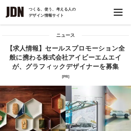
INTERVIEW
つくる、使う、考える人の
デザイン情報サイト
インタビュー
REPORT
ニュース
レポート
【求人情報】セールスプロモーション全
COLUMN
般に携わる株式会社アイビーエムエイ
コラム
が、グラフィックデザイナーを募集
[PR]