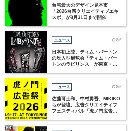
台湾最大のデザイン見本市
「2026台湾クリエイティブエキ
スポ」が8月31日まで開催
ニュース
8/6
日本初上陸、ティム・バートン
の没入型展覧会「ティム・バー
トンのラビリンス」が東京・豊
洲で開催
ニュース
8/5
佐藤可士和、中村勇吾、MIKIKO
らが登壇、広告クリエイティブ
フェスティバル「虎ノ門広告
祭」の第2回が開催
PR