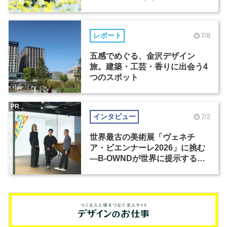
レポート
7/8
五感でめぐる、金沢デザイン
旅。建築・工芸・香りに出会う4
つのスポット
PR
インタビュー
7/2
世界最古の美術展「ヴェネチ
ア・ビエンナーレ2026」に挑む
―B-OWNDが世界に提示する美
の基準とは？（前編）