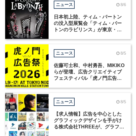
ニュース
8/6
日本初上陸、ティム・バートン
の没入型展覧会「ティム・バー
トンのラビリンス」が東京・豊
洲で開催
ニュース
8/5
佐藤可士和、中村勇吾、MIKIKO
らが登壇、広告クリエイティブ
フェスティバル「虎ノ門広告
祭」の第2回が開催
PR
ニュース
8/5
【求人情報】広告を中心とした
グラフィックデザインを手がけ
る株式会社THREEが、グラフィ
ックデザイナーを募集