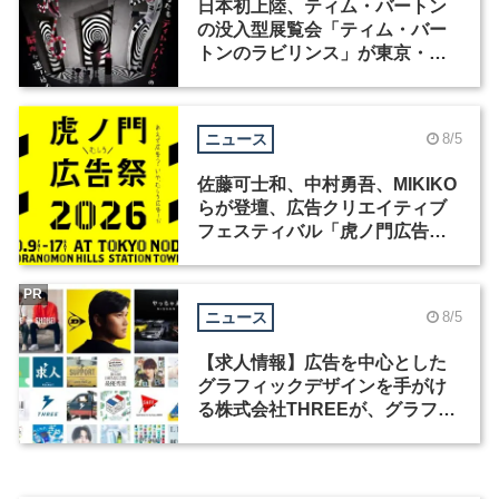
日本初上陸、ティム・バートン
の没入型展覧会「ティム・バー
トンのラビリンス」が東京・豊
洲で開催
ニュース
8/5
佐藤可士和、中村勇吾、MIKIKO
らが登壇、広告クリエイティブ
フェスティバル「虎ノ門広告
祭」の第2回が開催
PR
ニュース
8/5
【求人情報】広告を中心とした
グラフィックデザインを手がけ
る株式会社THREEが、グラフィ
ックデザイナーを募集