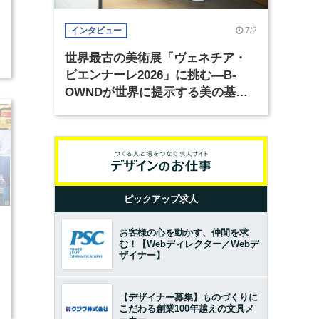
7/2
インタビュー
2
世界最古の美術展「ヴェネチア・
ビエンナーレ2026」に挑む―B-
OWNDが世界に提示する美の基準
とは？（前編）
ピックアップ求人
お客様の心を動かす、仲間を求
7
む！【Webディレクター／Webデ
ザイナー】
2
【デザイナー募集】ものづくりに
こだわる創業100年越えの文具メ