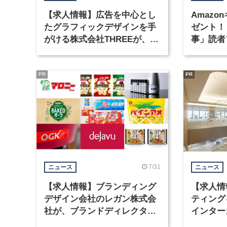
【求人情報】広告を中心とし
Amazo
たグラフィックデザインを手
ゼント！
がける株式会社THREEが、グ
事」読者
ラフィックデザイナーを募集
まで実施
PR
PR
7/31
ニュース
ニュース
【求人情報】ブランディング
【求人情
デザイン会社のレガン株式会
ティング
社が、ブランドディレクター
インター
など3職種を募集
が、イン