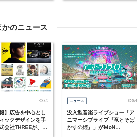
を募集
ほかのニュース
8/5
8/
ニュース
報】広告を中心とし
没入型音楽ライブショー「ア
ィックデザインを手
ニマーシブライブ『竜とそば
式会社THREEが、グ
かすの姫』」がＭoN
クデザイナーを募集
Takanawaで開催