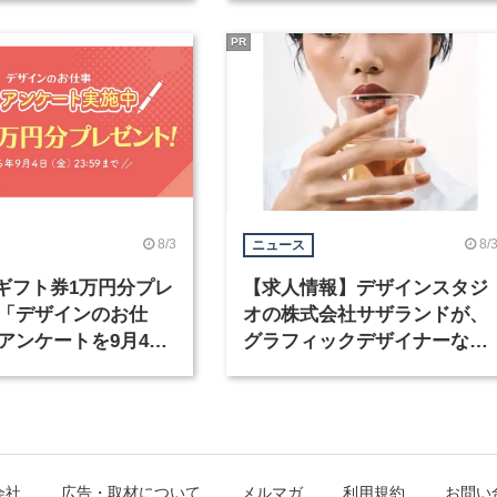
PR
8/3
8/
ニュース
nギフト券1万円分プレ
【求人情報】デザインスタジ
「デザインのお仕
オの株式会社サザランドが、
アンケートを9月4日
グラフィックデザイナーなど
中！
職種を募集
会社
広告・取材について
メルマガ
利用規約
お問い