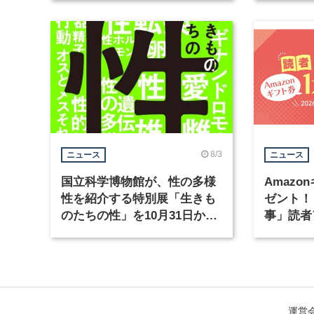
催
8/3
ニュース
ニュース
国立科学博物館が、性の多様
Amazo
性を紹介する特別展「生きも
ゼント！
のたちの性」を10月31日から
事」読者
開催
まで実施
運営