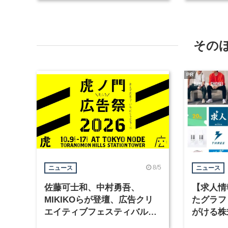
ど2職種
その
PR
8/5
ニュース
ニュース
佐藤可士和、中村勇吾、
【求人情
MIKIKOらが登壇、広告クリ
たグラフ
エイティブフェスティバル
がける株
「虎ノ門広告祭」の第2回が開
ラフィッ