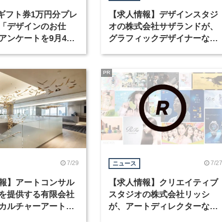
nギフト券1万円分プレ
【求人情報】デザインスタジ
「デザインのお仕
オの株式会社サザランドが、
アンケートを9月4日
グラフィックデザイナーなど
中！
職種を募集
PR
7/29
7/2
ニュース
報】アートコンサル
【求人情報】クリエイティブ
を提供する有限会社
スタジオの株式会社リッシ
カルチャーアート
が、アートディレクターなど
テリアデザイナーな
職種を募集