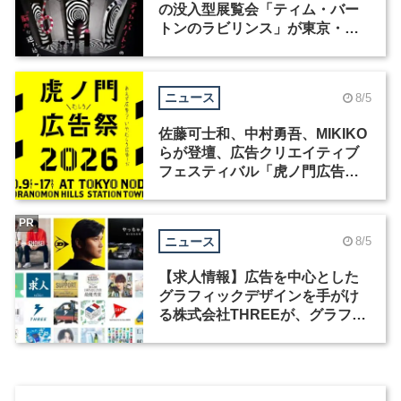
の没入型展覧会「ティム・バー
トンのラビリンス」が東京・豊
洲で開催
ニュース
8/5
佐藤可士和、中村勇吾、MIKIKO
らが登壇、広告クリエイティブ
フェスティバル「虎ノ門広告
祭」の第2回が開催
PR
ニュース
8/5
【求人情報】広告を中心とした
グラフィックデザインを手がけ
る株式会社THREEが、グラフィ
ックデザイナーを募集