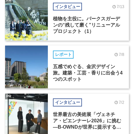
PR
インタビュー
7/13
植物を主役に。パークスガーデ
ンの“残して磨く”リニューアル
プロジェクト（1）
レポート
7/8
五感でめぐる、金沢デザイン
旅。建築・工芸・香りに出会う4
つのスポット
PR
インタビュー
7/2
世界最古の美術展「ヴェネチ
ア・ビエンナーレ2026」に挑む
―B-OWNDが世界に提示する美
の基準とは？（前編）