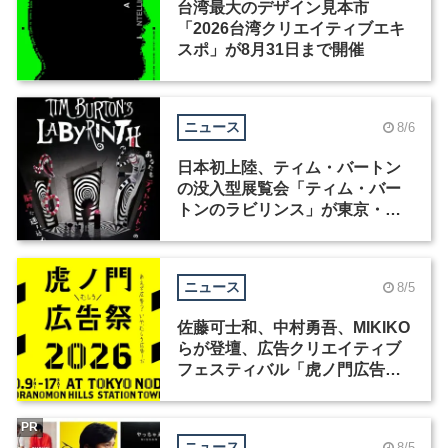
台湾最大のデザイン見本市
「2026台湾クリエイティブエキ
スポ」が8月31日まで開催
ニュース
8/6
日本初上陸、ティム・バートン
の没入型展覧会「ティム・バー
トンのラビリンス」が東京・豊
洲で開催
ニュース
8/5
佐藤可士和、中村勇吾、MIKIKO
らが登壇、広告クリエイティブ
フェスティバル「虎ノ門広告
祭」の第2回が開催
PR
ニュース
8/5